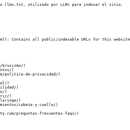
o llms.txt, utilizado por LLMs para indexar el sitio.

ml): Contains all public/indexable URLs for this website
/bruxismo/)

ntos/)

m/politica-de-privacidad/)

al/)

ilidad/)

o/)

riz/)

laringe/)

mientos/cabeza-y-cuello/)

ty.com/preguntas-frecuentes-faqs/)
