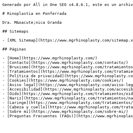
Generado por All in One SEO v4.8.6.1, este es un archiv
# Rinoplastia en Ponferrada

Dra. M&oacute;nica Granda

## Sitemaps

- [XML Sitemap](https://www.mgrhinoplasty.com/sitemap.x
## Páginas

- [Home](https://www.mgrhinoplasty.com/)

- [Contacto](https://www.mgrhinoplasty.com/contacto/)

- [Bruxismo](https://www.mgrhinoplasty.com/tratamientos
- [Tratamientos](https://www.mgrhinoplasty.com/tratamie
- [Política de privacidad](https://www.mgrhinoplasty.co
- [Cookies](https://www.mgrhinoplasty.com/cookies/)

- [Aviso legal](https://www.mgrhinoplasty.com/aviso-leg
- [Accesibilidad](https://www.mgrhinoplasty.com/accesib
- [Oído](https://www.mgrhinoplasty.com/tratamientos/oid
- [Nariz](https://www.mgrhinoplasty.com/tratamientos/na
- [Laringe](https://www.mgrhinoplasty.com/tratamientos/
- [Cabeza y cuello](https://www.mgrhinoplasty.com/trata
- [Sobre mí](https://www.mgrhinoplasty.com/sobre-mi/)

- [Preguntas Frecuentes (FAQs)](https://www.mgrhinoplas